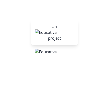
© 2026 - IUF Ro
an
project