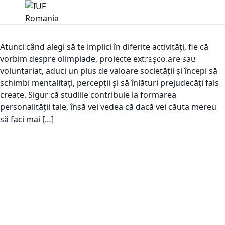
Atunci când alegi să te implici în diferite activități, fie că
Înscrie-te acum!
vorbim despre olimpiade, proiecte extrașcolare sau
voluntariat, aduci un plus de valoare societății și începi să
schimbi mentalitați, percepții și să înlături prejudecăți fals
create. Sigur că studiile contribuie la formarea
personalității tale, însă vei vedea că dacă vei căuta mereu
să faci mai […]
Despre
Evenimente
Resurse
Fii expozant
Contact
noi
IUF
Blog
Politica
Despre IUF
IUF România
Cookies
Ce este
IUF Grecia